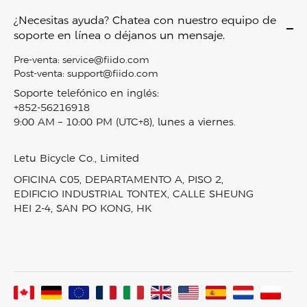
Bicicletas eléctricas todoterreno
Sobre nosotros
D11
Envío y entrega
¿Necesitas ayuda? Chatea con nuestro equipo de
Bicicletas eléctricas de neumáticos anchos
Contáctenos
Air
soporte en línea o déjanos un mensaje.
Política de devoluciones
Mini bicicletas eléctricas
Conviértase en Distribuidor
M1 PRO
Política de privacidad
Pre-venta:
service@fiido.com
Bicicleta eléctrica Combo
Empleo
Titan
Post-venta:
support@fiido.com
Términos de servicio
Scooters eléctricos
Programa de afiliados
Nomads
Soporte telefónico en inglés:
Derechos de propiedad intelectual
Accesorios
+852-56216918
Programa de recompensas Fiido
T2
Sobre Klarna
9:00 AM – 10:00 PM (UTC+8), lunes a viernes.
Bicicletas eléctricas en stock
Blog
D3 PRO
Seguimiento de pedidos
Comparación de productos
Noticias y prensa
Nomads Pro
Mapa del sitio
Letu Bicycle Co., Limited
Vídeos y reseñas
T3
OFICINA C05, DEPARTAMENTO A, PISO 2,
Laboratorio Fiido
T3 Max
EDIFICIO INDUSTRIAL TONTEX, CALLE SHEUNG
HEI 2-4, SAN PO KONG, HK
Comunidad Fiido
Todas las bicicletas eléctricas
Ensamblado en Francia