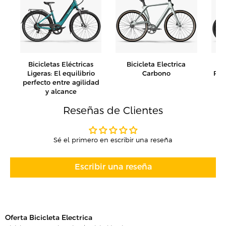
n
t
a
Bicicletas Eléctricas
Bicicleta Electrica
Bi
Ligeras: El equilibrio
Carbono
Ple
perfecto entre agilidad
la
y alcance
Reseñas de Clientes
Sé el primero en escribir una reseña
Escribir una reseña
Oferta Bicicleta Electrica