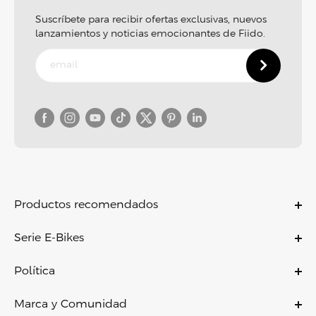
Suscríbete para recibir ofertas exclusivas, nuevos
lanzamientos y noticias emocionantes de Fiido.
Productos recomendados
C11
Serie E-Bikes
C11 PRO
Bicicletas eléctricas
C21
Política
Bicicletas eléctricas plegables
C700
Política de garantía
Bicicletas eléctricas ligeras
Marca y Comunidad
X
Política de pago