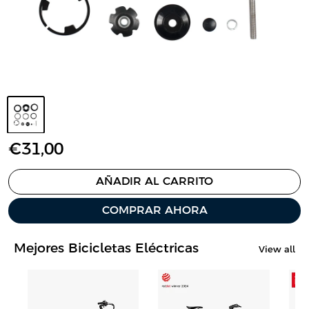
P
€31,00
r
e
AÑADIR AL CARRITO
c
COMPRAR AHORA
i
o
d
Mejores Bicicletas Eléctricas
View all
e
v
e