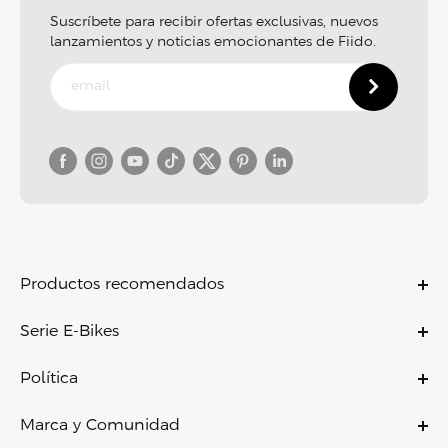
Suscríbete para recibir ofertas exclusivas, nuevos
lanzamientos y noticias emocionantes de Fiido.
Productos recomendados
C11
Serie E-Bikes
C11 PRO
Bicicletas eléctricas
C21
Política
Bicicletas eléctricas plegables
C700
Política de garantía
Bicicletas eléctricas ligeras
Marca y Comunidad
X
Política de pago