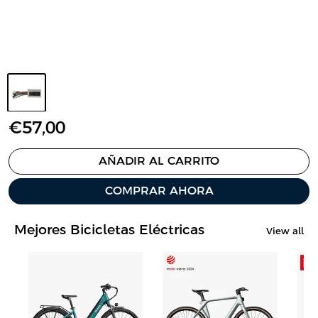
P
€57,00
r
e
AÑADIR AL CARRITO
c
COMPRAR AHORA
i
o
d
Mejores Bicicletas Eléctricas
View all
e
v
e
n
t