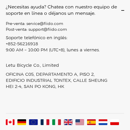
Bicicletas eléctricas todoterreno
Sobre nosotros
D11
Envío y entrega
¿Necesitas ayuda? Chatea con nuestro equipo de
Bicicletas eléctricas de neumáticos anchos
Contáctenos
Air
soporte en línea o déjanos un mensaje.
Política de devoluciones
Mini bicicletas eléctricas
Conviértase en Distribuidor
M1 PRO
Política de privacidad
Pre-venta:
service@fiido.com
Bicicleta eléctrica Combo
Empleo
Titan
Post-venta:
support@fiido.com
Términos de servicio
Scooters eléctricos
Programa de afiliados
Nomads
Soporte telefónico en inglés:
Derechos de propiedad intelectual
Accesorios
+852-56216918
Programa de recompensas Fiido
T2
Sobre Klarna
9:00 AM – 10:00 PM (UTC+8), lunes a viernes.
Bicicletas eléctricas en stock
Blog
D3 PRO
Seguimiento de pedidos
Comparación de productos
Noticias y prensa
Nomads Pro
Mapa del sitio
Letu Bicycle Co., Limited
Vídeos y reseñas
T3
OFICINA C05, DEPARTAMENTO A, PISO 2,
Laboratorio Fiido
T3 Max
EDIFICIO INDUSTRIAL TONTEX, CALLE SHEUNG
HEI 2-4, SAN PO KONG, HK
Comunidad Fiido
Todas las bicicletas eléctricas
Ensamblado en Francia