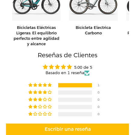
a
Bicicletas Eléctricas
Bicicleta Electrica
Bi
Ligeras: El equilibrio
Carbono
Ple
perfecto entre agilidad
la
y alcance
Reseñas de Clientes
5.00 de 5
Basado en 1 reseña
1
0
0
0
0
Escribir una reseña