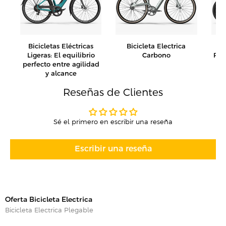
a
Bicicletas Eléctricas
Bicicleta Electrica
Bi
Ligeras: El equilibrio
Carbono
Ple
perfecto entre agilidad
la
y alcance
Reseñas de Clientes
Sé el primero en escribir una reseña
Escribir una reseña
Oferta Bicicleta Electrica
Bicicleta Electrica Plegable