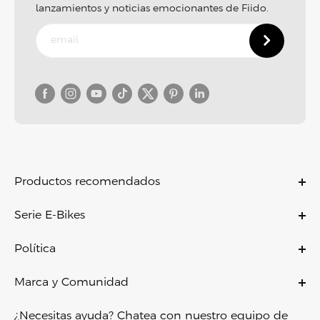
lanzamientos y noticias emocionantes de Fiido.
Productos recomendados
C11
Serie E-Bikes
C11 PRO
Bicicletas eléctricas
C21
Política
Bicicletas eléctricas plegables
C700
Política de garantía
Bicicletas eléctricas ligeras
Marca y Comunidad
X
Política de pago
Bicicletas eléctricas todoterreno
Sobre nosotros
D11
Envío y entrega
¿Necesitas ayuda? Chatea con nuestro equipo de