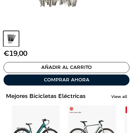
P
€19,00
r
e
AÑADIR AL CARRITO
c
COMPRAR AHORA
i
o
d
Mejores Bicicletas Eléctricas
View all
e
v
e
n
t