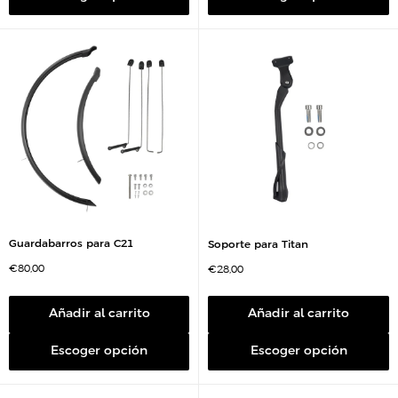
n
e
t
n
a
t
a
Guardabarros para C21
Soporte para Titan
P
€80,00
P
€28,00
r
r
e
e
c
c
i
i
Añadir al carrito
Añadir al carrito
o
o
d
d
e
e
Escoger opción
Escoger opción
v
v
e
e
n
n
t
t
a
a