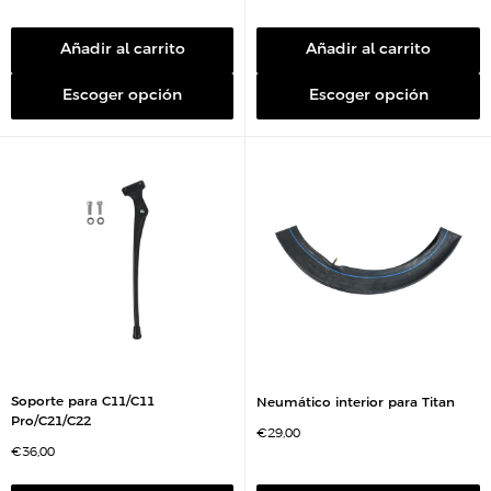
r
c
e
i
c
o
i
Añadir al carrito
Añadir al carrito
d
o
e
d
v
e
e
Escoger opción
Escoger opción
v
n
e
t
n
a
t
a
Soporte para C11/C11
Neumático interior para Titan
Pro/C21/C22
P
€29,00
r
P
€36,00
e
r
c
e
i
c