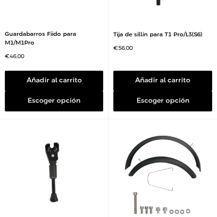
Guardabarros Fiido para
Tija de sillín para T1 Pro/L3(S6)
M1/M1Pro
P
€56,00
r
P
€46,00
e
r
c
e
i
c
o
i
Añadir al carrito
Añadir al carrito
d
o
e
d
v
e
e
Escoger opción
Escoger opción
v
n
e
t
n
a
t
a