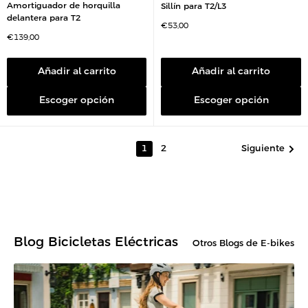
Amortiguador de horquilla
Sillín para T2/L3
delantera para T2
P
€53,00
r
P
€139,00
e
r
c
e
i
c
o
i
Añadir al carrito
Añadir al carrito
d
o
e
d
v
e
e
Escoger opción
Escoger opción
v
n
e
t
n
a
t
a
Siguiente
1
2
Blog Bicicletas Eléctricas
Otros Blogs de E-bikes