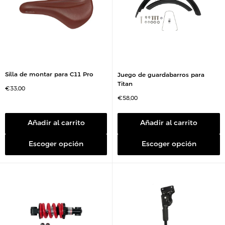
Silla de montar para C11 Pro
Juego de guardabarros para
Titan
P
€33,00
r
P
€58,00
e
r
c
e
i
c
o
i
Añadir al carrito
Añadir al carrito
d
o
e
d
v
e
e
Escoger opción
Escoger opción
v
n
e
t
n
a
t
a