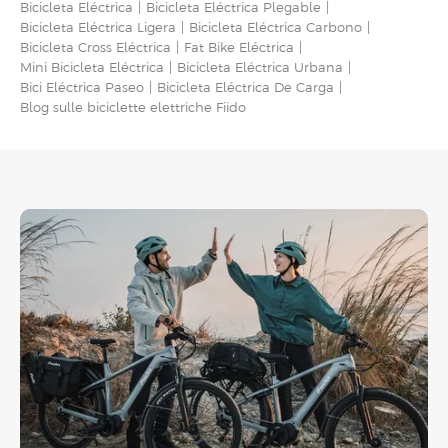
Bicicleta Eléctrica
Bicicleta Eléctrica Plegable
Bicicleta Eléctrica Ligera
Bicicleta Eléctrica Carbono
Bicicleta Cross Eléctrica
Fat Bike Eléctrica
Mini Bicicleta Eléctrica
Bicicleta Eléctrica Urbana​
Bici Eléctrica Paseo​
Bicicleta Eléctrica De Carga
Blog sulle biciclette elettriche Fiido