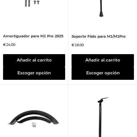
Amortiguador para M1 Pro 2025
Soporte Fiido para M1/M1Pro
P
€24,00
P
€18,00
r
r
e
e
c
c
i
i
Añadir al carrito
Añadir al carrito
o
o
d
d
e
e
Escoger opción
Escoger opción
v
v
e
e
n
n
t
t
a
a