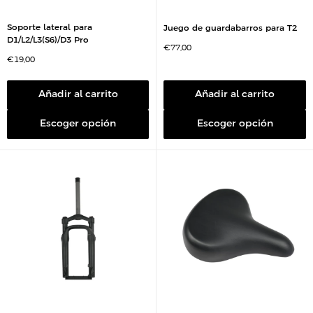
Soporte lateral para
Juego de guardabarros para T2
D1/L2/L3(S6)/D3 Pro
P
€77,00
r
P
€19,00
e
r
c
e
i
c
o
i
Añadir al carrito
Añadir al carrito
d
o
e
d
v
e
e
Escoger opción
Escoger opción
v
n
e
t
n
a
t
a