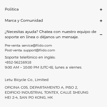
C11 PRO
Bicicletas eléctricas
C21
Política
Bicicletas eléctricas plegables
C700
Política de garantía
Bicicletas eléctricas ligeras
Marca y Comunidad
X
Política de pago
Bicicletas eléctricas todoterreno
Sobre nosotros
D11
Envío y entrega
¿Necesitas ayuda? Chatea con nuestro equipo de
Bicicletas eléctricas de neumáticos anchos
Contáctenos
Air
soporte en línea o déjanos un mensaje.
Política de devoluciones
Mini bicicletas eléctricas
Conviértase en Distribuidor
M1 PRO
Política de privacidad
Pre-venta:
service@fiido.com
Bicicleta eléctrica Combo
Empleo
Titan
Post-venta:
support@fiido.com
Términos de servicio
Scooters eléctricos
Programa de afiliados
Nomads
Soporte telefónico en inglés:
Derechos de propiedad intelectual
Accesorios
+852-56216918
Programa de recompensas Fiido
T2
Sobre Klarna
9:00 AM – 10:00 PM (UTC+8), lunes a viernes.
Bicicletas eléctricas en stock
Blog
D3 PRO
Seguimiento de pedidos
Comparación de productos
Noticias y prensa
Nomads Pro
Mapa del sitio
Letu Bicycle Co., Limited
Vídeos y reseñas
T3
OFICINA C05, DEPARTAMENTO A, PISO 2,
Laboratorio Fiido
T3 Max
EDIFICIO INDUSTRIAL TONTEX, CALLE SHEUNG
HEI 2-4, SAN PO KONG, HK
Comunidad Fiido
Todas las bicicletas eléctricas
Ensamblado en Francia