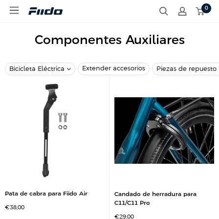
I
0
F
r
i
d
i
i
d
Componentes Auxiliares
r
o
e
E
c
S
t
Extender accesorios
Bicicleta Eléctrica
Piezas de repuesto
a
m
e
n
t
e
a
l
c
o
n
t
e
n
Pata de cabra para Fiido Air
Candado de herradura para
i
C11/C11 Pro
d
P
€38,00
r
o
P
€29,00
e