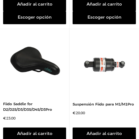
o
i
Añadir al carrito
Añadir al carrito
d
o
e
d
v
e
e
Escoger opción
Escoger opción
v
n
e
t
n
a
t
a
Fiido Saddle for
Suspensión Fiido para M1/M1Pro
D2/D2S/D3/D3S/D4S/D3Pro
P
€20,00
r
P
€23,00
e
r
c
e
i
c
o
i
Añadir al carrito
Añadir al carrito
d
o
e