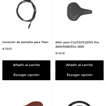
Conector de pantalla para Titan
Sillín para C11/C21/C22/M1 Pro
2024/X(S6)/D11 2025
P
€19,00
r
P
€48,00
e
r
c
e
i
c
o
i
Añadir al carrito
Añadir al carrito
d
o
e
d
v
e
e
Escoger opción
Escoger opción
v
n
e
t
n
a
t
a